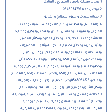
1
صيانه معدات واجهزه المطابخ و الفنادق
2
تواصل معنا 0548934726
3
صيانه معدات واجهزه المطابخ و الفنادق
4
والمغاسل والمطاعم والكافيهات والمستشفيات ومعدات
الحلواني والتموينات ومغاسل الفنادق والمخابز والبكري ومطابخ
الاعاشه ومعدات الكافيهات ومكائن القهوه ومكائن العصير
والأيس كريم ومكائن تصنيع الشكولاته وثلاجات الخضروات
والسلطه وثلاجه اللحوم والاسماك و الهيتر وكبائن الهيتر
ومتخصصون في أعمال الكهروميكانيك ولوحات التحكم الألي
وخطوط الانتاج والتعبئه والتغليف وماكينات الايس كريم وجميع
المعدات التي تعمل بالغاز والكهرباءصيانة معدات واجهزة المطابخ
والفنادق 0548934726وصيانه جميع انواع البوتجازات والجريلات
ومكن الشاورمه وافران البيتزا وشويات السمك ودفايات الغاز
للمطاعم والفنادق ومعدات البروست والمراكب السياحيه وصيانه
واصلاح أنظمه التبريد للفنادق والمراكب السياحيه وومكيفات
المراكب السياحيه والكاترينج وصيانه انظمه التبريد المركزيه